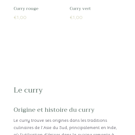
Curry rouge
Curry vert
€
1,00
€
1,00
Le curry
Origine et histoire du curry
Le curry trouve ses origines dans les traditions
culinaires de l’Asie du Sud, principalement en Inde,
où l’utilisation d’épices dans la cuisine remonte à