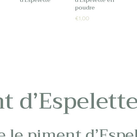
d’Espelette
d’Espelette en
poudre
€
1,00
t d’Espelett
e le piment d’Espel