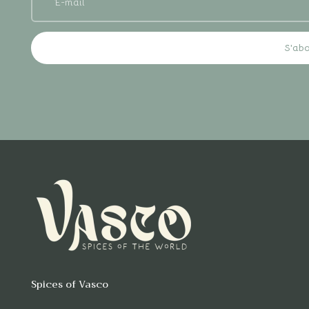
S'ab
Spices of Vasco