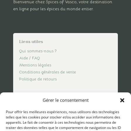
Bienvenue chez Spices of Vasco, votre destination
en ligne pour les épices du monde entier.
Liens utiles
Qui sommes-nous ?
Aide / FAQ
Mentions légales
Conditions générales de vente
Politique de retours
Nous contacter
Gérer le consentement
contact@spicesofvasco.com
Pour offrir les meilleures expériences, nous utilisons des technologies
telles que les cookies pour stocker et/ou accéder aux informations des
appareils. Le fait de consentir à ces technologies nous permettra de
traiter des données telles que le comportement de navigation ou les ID