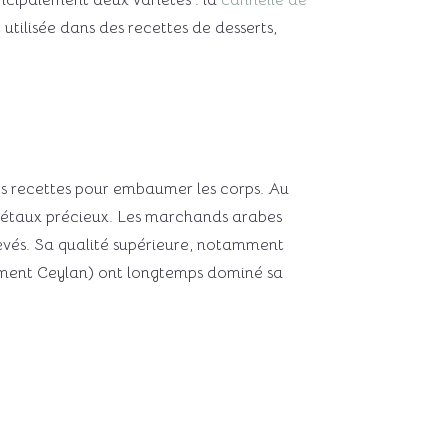
ncipalement deux variétés : la
cannelle de
 utilisée dans des recettes de desserts,
s des recettes pour embaumer les corps. Au
métaux précieux. Les marchands arabes
levés. Sa qualité supérieure, notamment
nement Ceylan) ont longtemps dominé sa