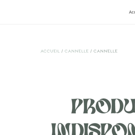
Ac
ACCUEIL
/
CANNELLE
/ CANNELLE