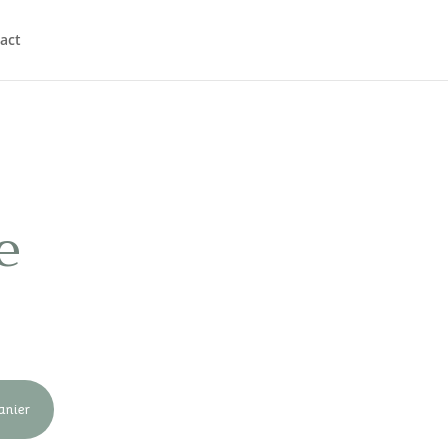
act
e
anier