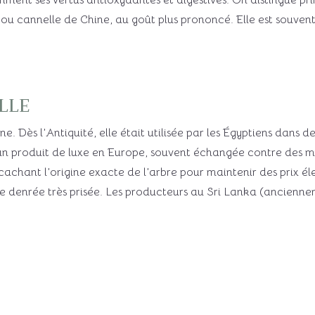
ment ses vertus antioxydantes et digestives. On distingue pri
a, ou cannelle de Chine, au goût plus prononcé. Elle est souvent
lle
nne. Dès l’Antiquité, elle était utilisée par les Égyptiens dan
n produit de luxe en Europe, souvent échangée contre des 
achant l’origine exacte de l’arbre pour maintenir des prix é
une denrée très prisée. Les producteurs au Sri Lanka (ancien