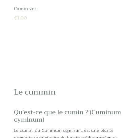
Cumin vert
€
1,00
Le cummin
Qu’est-ce que le cumin ? (Cuminum
cyminum)
Le cumin, ou Cuminum cyminum, est une plante
aromatique originaire du bassin méditerranéen et