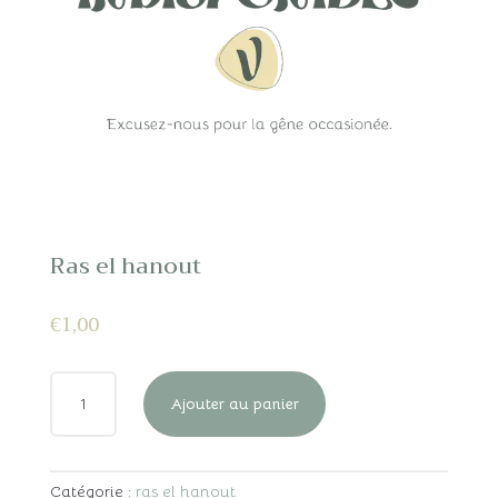
Ras el hanout
€
1,00
QUANTITÉ
Ajouter au panier
DE
RAS
EL
HANOUT
Catégorie :
ras el hanout