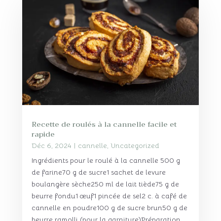
Recette de roulés à la cannelle facile et
rapide
Déc 6, 2024
|
cannelle
,
Uncategorized
Ingrédients pour le roulé à la cannelle 500 g
de farine70 g de sucre1 sachet de levure
boulangère sèche250 ml de lait tiède75 g de
beurre fondu1 œuf1 pincée de sel2 c. à café de
cannelle en poudre100 g de sucre brun50 g de
beurre ramolli (pour la garniture)Préparation...